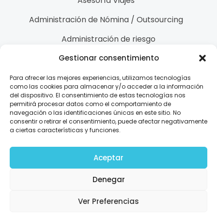
Asesoría Viajes
Administración de Nómina / Outsourcing
Administración de riesgo
Gestionar consentimiento
Contacto
Para ofrecer las mejores experiencias, utilizamos tecnologías
como las cookies para almacenar y/o acceder a la información
(+57) 3144274971
del dispositivo. El consentimiento de estas tecnologías nos
permitirá procesar datos como el comportamiento de
navegación o las identificaciones únicas en este sitio. No
info@ladralo.com
consentir o retirar el consentimiento, puede afectar negativamente
a ciertas características y funciones.
Whatsapp
Aceptar
Denegar
Todos los derechos reservados
Ladralo.com
Ver Preferencias